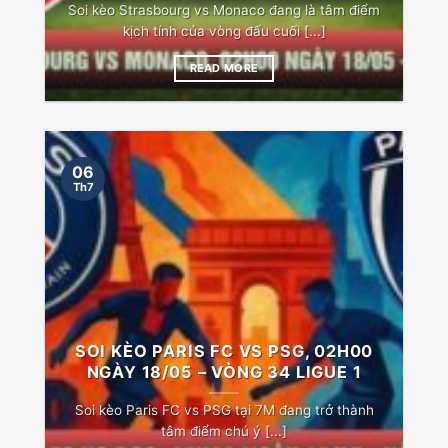
Soi kèo Strasbourg vs Monaco đang là tâm điểm
kịch tính của vòng đấu cuối [...]
READ MORE
06
Th7
SOI KÈO PARIS FC VS PSG, 02H00
NGÀY 18/05 – VÒNG 34 LIGUE 1
Soi kèo Paris FC vs PSG tại 7M đang trở thành
tâm điểm chú ý [...]