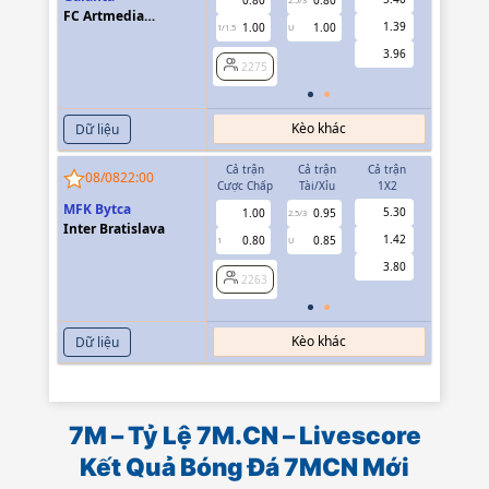
0.80
0.80
2275
2.5/3
FC Artmedia
1.39
1.00
1.00
1/1.5
U
Petrzalka
3.96
2275
Kèo khác
Dữ liệu
Cả trận
Cả trận
Cả trận
Hiệp 1
08/08
22:00
Cược Chấp
Tài/Xỉu
1X2
Cược Chấp
MFK Bytca
5.30
1.00
0.95
0.85
2.5/3
Inter Bratislava
1.42
0.80
0.85
0.95
1
U
0.5
3.80
2263
2263
Kèo khác
Dữ liệu
7M – Tỷ Lệ 7M.CN – Livescore
Kết Quả Bóng Đá 7MCN Mới