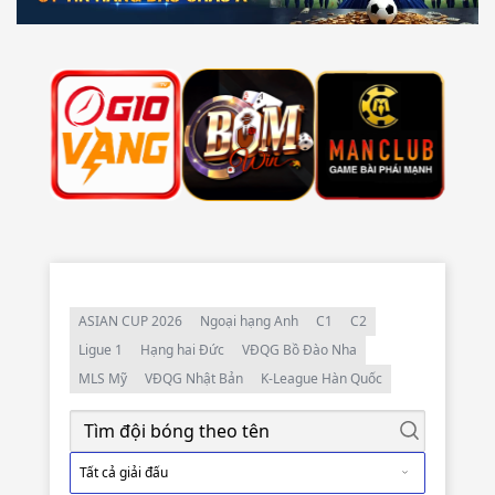
ASIAN CUP 2026
Ngoại hạng Anh
C1
C2
Ligue 1
Hạng hai Đức
VĐQG Bồ Đào Nha
MLS Mỹ
VĐQG Nhật Bản
K-League Hàn Quốc
Tất cả giải đấu