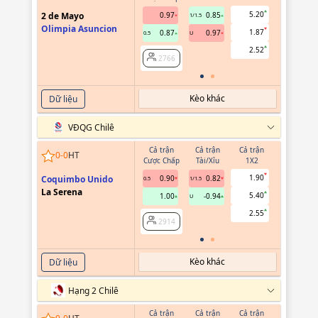
5.20
2 de Mayo
0.97
0.85
1/1.5
Olimpia Asuncion
1.87
0.87
0.97
0.5
U
2766
2.52
2766
Kèo khác
Dữ liệu
VĐQG Chilê
Cả trận
Cả trận
Cả trận
Hiệp 1
0
-
0
HT
Cược Chấp
Tài/Xỉu
1X2
Cược Chấ
1.90
Coquimbo Unido
0.90
0.82
0.5
1/1.5
La Serena
5.40
1.00
-0.94
U
2914
2.55
2914
Kèo khác
Dữ liệu
Hạng 2 Chilê
Cả trận
Cả trận
Cả trận
Hiệp 1