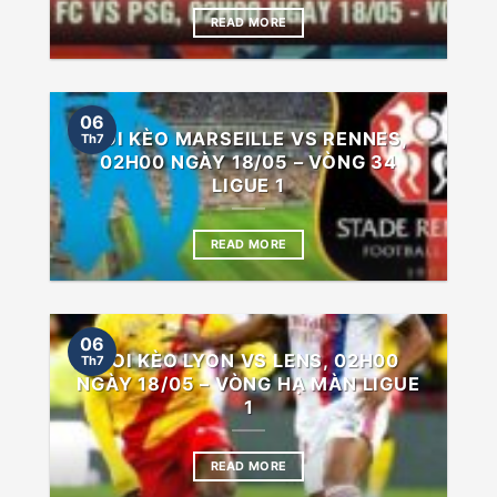
READ MORE
06
SOI KÈO MARSEILLE VS RENNES,
Th7
02H00 NGÀY 18/05 – VÒNG 34
LIGUE 1
READ MORE
06
SOI KÈO LYON VS LENS, 02H00
Th7
NGÀY 18/05 – VÒNG HẠ MÀN LIGUE
1
READ MORE