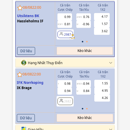
Cả trận
Cả trận
Cả trận
Hiệp 1
08/08
22:00
Cược Chấp
Tài/Xỉu
1X2
Cược Chấp
Utsiktens BK
4.17
0.99
0.76
0.99
2.5/3
Hassleholms IF
1.57
0.81
-0.96
0.81
0.5/1
U
0/0.5
3.62
2987
2987
Kèo khác
Dữ liệu
Hạng Nhất Thụy Điển
Cả trận
Cả trận
Cả trận
Hiệp 1
08/08
22:00
Cược Chấp
Tài/Xỉu
1X2
Cược Chấp
IFK Norrkoping
1.55
0.98
-0.94
-0.87
1
3/3.5
0.5
IK Brage
4.95
0.94
0.84
0.76
U
4.26
2682
2682
Kèo khác
Dữ liệu
Giao Hữu