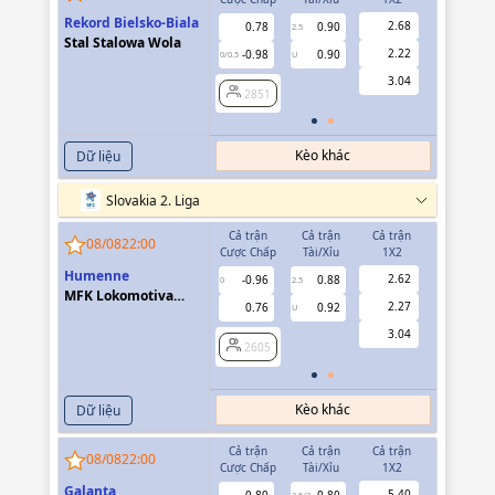
Rekord Bielsko-Biala
2.68
0.78
0.90
-0.93
2.5
0
Stal Stalowa Wola
2.22
-0.98
0.90
0.73
0/0.5
U
3.04
2851
2851
Kèo khác
Dữ liệu
Slovakia 2. Liga
Cả trận
Cả trận
Cả trận
Hiệp 1
08/08
22:00
Cược Chấp
Tài/Xỉu
1X2
Cược Chấp
Humenne
2.62
-0.96
0.88
2605
0
2.5
MFK Lokomotiva
2.27
0.76
0.92
U
Zvolen
3.04
2605
Kèo khác
Dữ liệu
Cả trận
Cả trận
Cả trận
Hiệp 1
08/08
22:00
Cược Chấp
Tài/Xỉu
1X2
Cược Chấp
Galanta
5.40