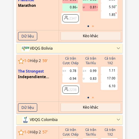
Marathon
5.50
0.86
0.81
U
2347
1.85
2347
Kèo khác
Dữ liệu
VĐQG Bolivia
Cả trận
Cả trận
Cả trận
Hiệp 1
1
-
0
Hiệp 2
59
'
Cược Chấp
Tài/Xỉu
1X2
Cược Chấ
1.11
The Strongest
0.78
0.99
0.5
2.5
Independiente
17.00
-0.94
0.83
U
2238
Petrolero
6.10
2238
Kèo khác
Dữ liệu
VĐQG Colombia
Cả trận
Cả trận
Cả trận
Hiệp 1
1
-
0
Hiệp 2
57
'
Cược Chấp
Tài/Xỉu
1X2
Cược Chấ