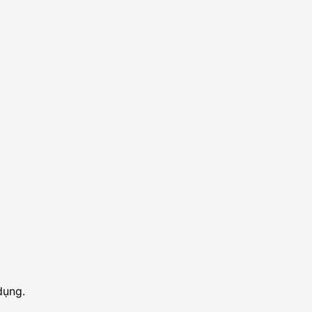
dụng.