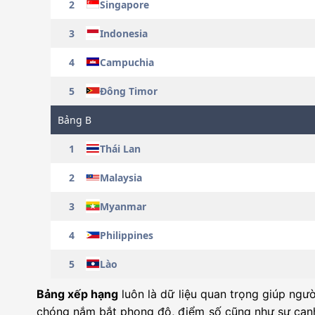
2
Singapore
3
Indonesia
4
Campuchia
5
Đông Timor
Bảng
B
1
Thái Lan
2
Malaysia
3
Myanmar
4
Philippines
5
Lào
Bảng xếp hạng
luôn là dữ liệu quan trọng giúp ngư
chóng nắm bắt phong độ, điểm số cũng như sự cạnh 