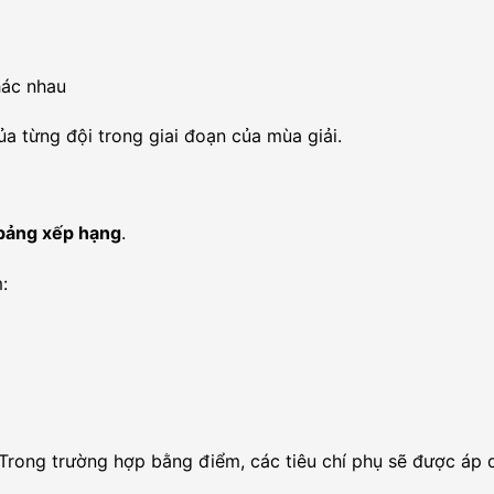
hác nhau
ủa từng đội trong giai đoạn của mùa giải.
bảng xếp hạng
.
:
 Trong trường hợp bằng điểm, các tiêu chí phụ sẽ được áp 