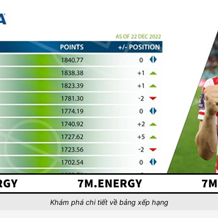
Khám phá chi tiết về bảng xếp hạng