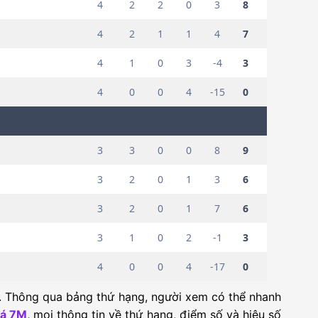
4
2
2
0
3
8
4
2
1
1
4
7
4
1
0
3
-4
3
4
0
0
4
-15
0
3
3
0
0
8
9
3
2
0
1
3
6
3
2
0
1
7
6
3
1
0
2
-1
3
4
0
0
4
-17
0
ấu. Thông qua bảng thứ hạng, người xem có thể nhanh
đá 7M
, mọi thông tin về thứ hạng, điểm số và hiệu số