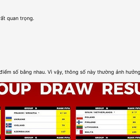
rất quan trọng.
điểm số bằng nhau. Vì vậy, thông số này thường ảnh hưởng t