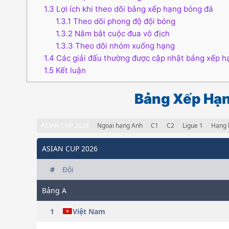
1.3
Lợi ích khi theo dõi bảng xếp hạng bóng đá
1.3.1
Theo dõi phong độ đội bóng
1.3.2
Nắm bắt cuộc đua vô địch
1.3.3
Theo dõi nhóm xuống hạng
1.4
Các giải đấu thường được cập nhật bảng xếp h
1.5
Kết luận
Bảng Xếp Hạn
ASIAN CUP 2026
Ngoại hạng Anh
C1
C2
Ligue 1
Hạng 
ASIAN CUP 2026
#
Đội
Bảng
A
1
Việt Nam