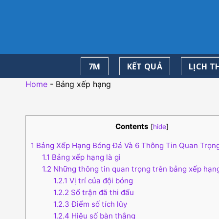
Bỏ
qua
nội
dung
7M
KẾT QUẢ
LỊCH T
Home
-
Bảng xếp hạng
Contents
[
hide
]
1
Bảng Xếp Hạng Bóng Đá Và 6 Thông Tin Quan Trọng
1.1
Bảng xếp hạng là gì
1.2
Những thông tin quan trọng trên bảng xếp hạn
1.2.1
Vị trí của đội bóng
1.2.2
Số trận đã thi đấu
1.2.3
Điểm số tích lũy
1.2.4
Hiệu số bàn thắng