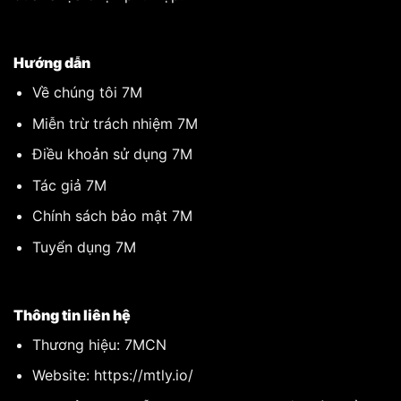
Hướng dẫn
Về chúng tôi 7M
Miễn trừ trách nhiệm 7M
Điều khoản sử dụng 7M
Tác giả 7M
Chính sách bảo mật 7M
Tuyển dụng 7M
Thông tin liên hệ
Thương hiệu: 7MCN
Website:
https://mtly.io/