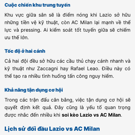
Cuộc chiến khu trung tuyến
Khu vực giữa sân sẽ là điểm nóng khi Lazio sở hữu
những tiền vệ kỹ thuật, còn AC Milan lại mạnh về thể
lực và pressing. Ai kiểm soát tốt tuyến giữa sẽ chiếm
ưu thế lớn.
Tốc độ ở hai cánh
Cả hai đội đều sở hữu các cầu thủ chạy cánh nhanh và
kỹ thuật như Zaccagni hay Rafael Leao. Điều này có
thể tạo ra nhiều tình huống tấn công nguy hiểm.
Khả năng tận dụng cơ hội
Trong các trận đấu cân bằng, việc tận dụng cơ hội sẽ
quyết định kết quả. Đây cũng là yếu tố quan trọng
được nhắc đến nhiều khi
soi kèo Lazio vs AC Milan
.
Lịch sử đối đầu Lazio vs AC Milan