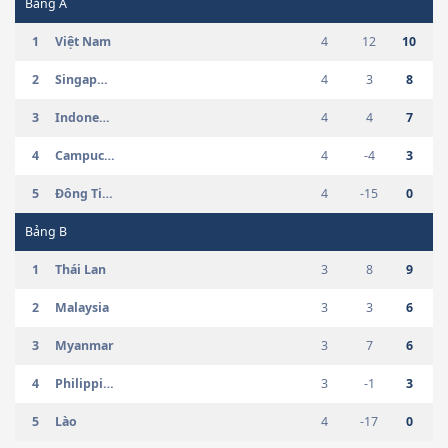
Bảng
A
1
Việt Nam
4
12
10
2
Singapore
4
3
8
3
Indonesia
4
4
7
4
Campuchia
4
-4
3
5
Đông Timor
4
-15
0
Bảng
B
1
Thái Lan
3
8
9
2
Malaysia
3
3
6
3
Myanmar
3
7
6
4
Philippines
3
-1
3
5
Lào
4
-17
0