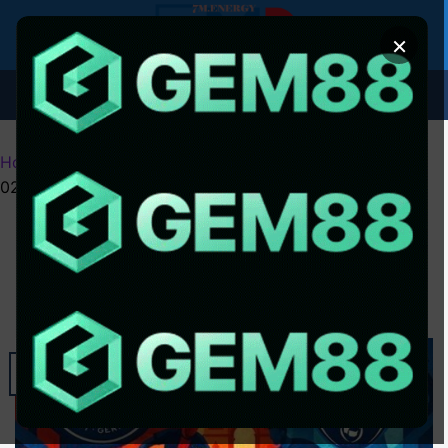
Bỏ
qua
×
nội
dung
XEM BÓNG
SOI KÈO
Home
-
Dự đoán kèo thơm
-
Soi kèo Paris FC vs PSG,
02h00 Ngày 18/05 – Vòng 34 Ligue 1
Soi kèo Paris FC vs PSG, 02h00
Ngày 18/05 – Vòng 34 Ligue 1
06
Th7