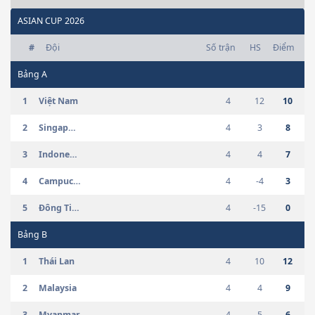
ASIAN CUP 2026
#
Đội
Số trận
HS
Điểm
Bảng
A
1
Việt Nam
4
12
10
2
Singapore
4
3
8
3
Indonesia
4
4
7
4
Campuchia
4
-4
3
5
Đông Timor
4
-15
0
Bảng
B
1
Thái Lan
4
10
12
2
Malaysia
4
4
9
3
Myanmar
4
5
6