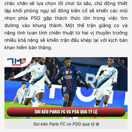
chắc chắn sẽ lựa chọn lối chơi lùi sâu, chủ động thiết
lập khối phòng ngự số đông kiên cố sẽ khiến các mũi
nhọn phía PSG gặp thách thức lớn trong việc tìm
đường vào khung thành. Một thế trận giằng co và
nặng tính toan tính chiến thuật từ hai vị thuyền trưởng
nhiều khả năng sẽ khiến trận đấu khép lại với kịch bản
khan hiếm bàn thắng.
Soi kèo Paris FC vs PSG qua tỷ lệ