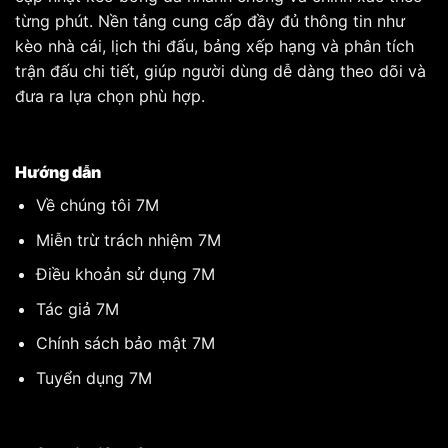
từng phút. Nền tảng cung cấp đầy đủ thông tin như
kèo nhà cái, lịch thi đấu, bảng xếp hạng và phân tích
trận đấu chi tiết, giúp người dùng dễ dàng theo dõi và
đưa ra lựa chọn phù hợp.
Hướng dẫn
Về chúng tôi 7M
Miễn trừ trách nhiệm 7M
Điều khoản sử dụng 7M
Tác giả 7M
Chính sách bảo mật 7M
Tuyển dụng 7M