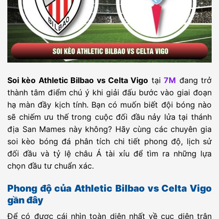
Soi kèo Athletic Bilbao vs Celta Vigo
tại
7M
đang trở
thành tâm điểm chú ý khi giải đấu bước vào giai đoạn
hạ màn đầy kịch tính. Bạn có muốn biết đội bóng nào
sẽ chiếm ưu thế trong cuộc đối đầu nảy lửa tại thánh
địa San Mames này không? Hãy cùng các chuyên gia
soi kèo bóng đá phân tích chi tiết phong độ, lịch sử
đối đầu và tỷ lệ châu Á tài xỉu để tìm ra những lựa
chọn đầu tư chuẩn xác.
Phong độ của Athletic Bilbao vs Celta Vigo
gần đây
Để có được cái nhìn toàn diện nhất về cục diện trận