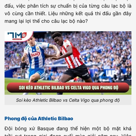
đấu, việc phân tích sự chuẩn bị của từng câu lạc bộ là
vô cùng cần thiết. Liệu những kết quả thi đấu gần đây
mang lại lợi thế cho câu lạc bộ nào?
Soi kèo Athletic Bilbao vs Celta Vigo qua phong độ
Phong độ của Athletic Bilbao
Đội bóng xứ Basque đang thể hiện một bộ mặt khá