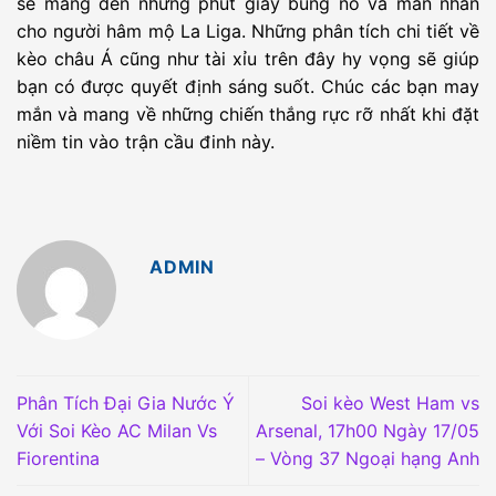
sẽ mang đến những phút giây bùng nổ và mãn nhãn
cho người hâm mộ La Liga. Những phân tích chi tiết về
kèo châu Á cũng như tài xỉu trên đây hy vọng sẽ giúp
bạn có được quyết định sáng suốt. Chúc các bạn may
mắn và mang về những chiến thắng rực rỡ nhất khi đặt
niềm tin vào trận cầu đinh này.
ADMIN
Phân Tích Đại Gia Nước Ý
Soi kèo West Ham vs
Với Soi Kèo AC Milan Vs
Arsenal, 17h00 Ngày 17/05
Fiorentina
– Vòng 37 Ngoại hạng Anh