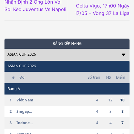
Nhận Định 2 Ông Lớn Với
Celta Vigo, 17h00 Ngày
Soi Kèo Juventus Vs Napoli
17/05 – Vòng 37 La Liga
BẢNG XẾP HẠNG
ASIAN CUP 2026
ASIAN CUP 2026
#
Đội
Số trận
HS
Điểm
Bảng
A
1
Việt Nam
4
12
10
2
Singapore
4
3
8
3
Indonesia
4
4
7