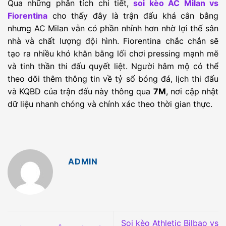
Qua những phân tích chi tiết,
soi kèo AC Milan vs
Fiorentina
cho thấy đây là trận đấu khá cân bằng
nhưng AC Milan vẫn có phần nhỉnh hơn nhờ lợi thế sân
nhà và chất lượng đội hình. Fiorentina chắc chắn sẽ
tạo ra nhiều khó khăn bằng lối chơi pressing mạnh mẽ
và tinh thần thi đấu quyết liệt. Người hâm mộ có thể
theo dõi thêm thông tin về tỷ số bóng đá, lịch thi đấu
và KQBD của trận đấu này thông qua
7M
, nơi cập nhật
dữ liệu nhanh chóng và chính xác theo thời gian thực.
ADMIN
Soi kèo Athletic Bilbao vs