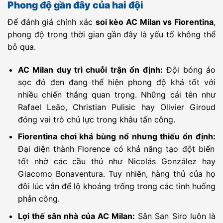
Phong độ gần đây của hai đội
Để đánh giá chính xác
soi kèo AC Milan vs Fiorentina
,
phong độ trong thời gian gần đây là yếu tố không thể
bỏ qua.
AC Milan duy trì chuỗi trận ổn định:
Đội bóng áo
sọc đỏ đen đang thể hiện phong độ khá tốt với
nhiều chiến thắng quan trọng. Những cái tên như
Rafael Leão, Christian Pulisic hay Olivier Giroud
đóng vai trò chủ lực trong khâu tấn công.
Fiorentina chơi khá bùng nổ nhưng thiếu ổn định:
Đại diện thành Florence có khả năng tạo đột biến
tốt nhờ các cầu thủ như Nicolás González hay
Giacomo Bonaventura. Tuy nhiên, hàng thủ của họ
đôi lúc vẫn để lộ khoảng trống trong các tình huống
phản công.
Lợi thế sân nhà của AC Milan:
Sân San Siro luôn là