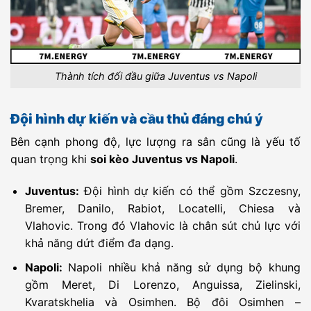
Thành tích đối đầu giữa Juventus vs Napoli
Đội hình dự kiến và cầu thủ đáng chú ý
Bên cạnh phong độ, lực lượng ra sân cũng là yếu tố
quan trọng khi
soi kèo Juventus vs Napoli
.
Juventus:
Đội hình dự kiến có thể gồm Szczesny,
Bremer, Danilo, Rabiot, Locatelli, Chiesa và
Vlahovic. Trong đó Vlahovic là chân sút chủ lực với
khả năng dứt điểm đa dạng.
Napoli:
Napoli nhiều khả năng sử dụng bộ khung
gồm Meret, Di Lorenzo, Anguissa, Zielinski,
Kvaratskhelia và Osimhen. Bộ đôi Osimhen –