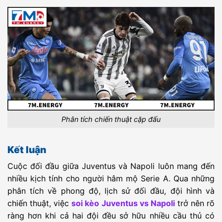
Phân tích chiến thuật cặp đấu
Kết luận
Cuộc đối đầu giữa Juventus và Napoli luôn mang đến
nhiều kịch tính cho người hâm mộ Serie A. Qua những
phân tích về phong độ, lịch sử đối đầu, đội hình và
chiến thuật, việc
soi kèo Juventus vs Napoli
trở nên rõ
ràng hơn khi cả hai đội đều sở hữu nhiều cầu thủ có