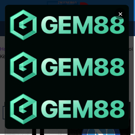
Bỏ
qua
×
nội
dung
XEM BÓNG
SOI KÈO
Home
-
Dự đoán kèo thơm
-
Nhận Định 2 Ông Lớn Với Soi
Kèo Juventus Vs Napoli
Nhận Định 2 Ông Lớn Với Soi Kèo
Juventus Vs Napoli
06
Th7