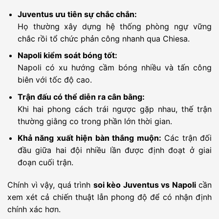
Juventus ưu tiên sự chắc chắn:
Họ thường xây dựng hệ thống phòng ngự vững
chắc rồi tổ chức phản công nhanh qua Chiesa.
Napoli kiểm soát bóng tốt:
Napoli có xu hướng cầm bóng nhiều và tấn công
biên với tốc độ cao.
Trận đấu có thể diễn ra cân bằng:
Khi hai phong cách trái ngược gặp nhau, thế trận
thường giằng co trong phần lớn thời gian.
Khả năng xuất hiện bàn thắng muộn:
Các trận đối
đầu giữa hai đội nhiều lần được định đoạt ở giai
đoạn cuối trận.
Chính vì vậy, quá trình
soi kèo Juventus vs Napoli
cần
xem xét cả chiến thuật lẫn phong độ để có nhận định
chính xác hơn.