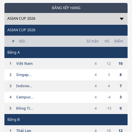
BẢNG XẾP HẠNG
ASIAN CUP 2026
ASIAN CUP 2026
#
Đội
Số trận
HS
Điểm
Bảng
A
1
Việt Nam
4
12
10
2
Singapore
4
3
8
3
Indonesia
4
4
7
4
Campuchia
4
-4
3
5
Đông Timor
4
-15
0
Bảng
B
1
Thái Lan
4
10
12