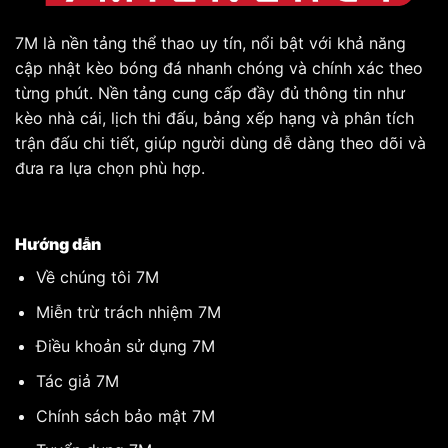
7M
là nền tảng thể thao uy tín, nổi bật với khả năng
cập nhật kèo bóng đá nhanh chóng và chính xác theo
từng phút. Nền tảng cung cấp đầy đủ thông tin như
kèo nhà cái, lịch thi đấu, bảng xếp hạng và phân tích
trận đấu chi tiết, giúp người dùng dễ dàng theo dõi và
đưa ra lựa chọn phù hợp.
Hướng dẫn
Về chúng tôi 7M
Miễn trừ trách nhiệm 7M
Điều khoản sử dụng 7M
Tác giả 7M
Chính sách bảo mật 7M