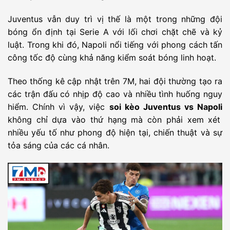
Juventus vẫn duy trì vị thế là một trong những đội
bóng ổn định tại Serie A với lối chơi chặt chẽ và kỷ
luật. Trong khi đó, Napoli nổi tiếng với phong cách tấn
công tốc độ cùng khả năng kiểm soát bóng linh hoạt.
Theo thống kê cập nhật trên 7M, hai đội thường tạo ra
các trận đấu có nhịp độ cao và nhiều tình huống nguy
hiểm. Chính vì vậy, việc
soi kèo Juventus vs Napoli
không chỉ dựa vào thứ hạng mà còn phải xem xét
nhiều yếu tố như phong độ hiện tại, chiến thuật và sự
tỏa sáng của các cá nhân.