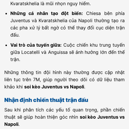
Kvaratskhelia là mũi nhọn nguy hiểm.
Những cá nhân tạo đột biến:
Chiesa bên phía
Juventus và Kvaratskhelia của Napoli thường tạo ra
các pha xử lý bất ngờ có thể thay đổi cục diện trận
đấu.
Vai trò của tuyến giữa:
Cuộc chiến khu trung tuyến
giữa Locatelli và Anguissa sẽ ảnh hưởng lớn đến thế
trận.
Những thông tin đội hình này thường được cập nhật
liên tục trên 7M, giúp người theo dõi có dữ liệu tham
khảo khi
soi kèo Juventus vs Napoli
.
Nhận định chiến thuật trận đấu
Sau khi phân tích các yếu tố quan trọng, phần chiến
thuật sẽ giúp hoàn thiện góc nhìn
soi kèo Juventus vs
Napoli
.